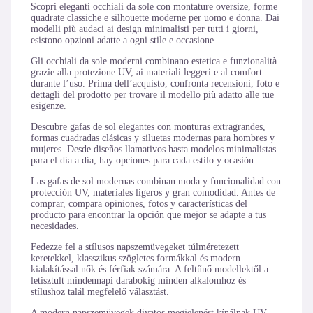
Scopri eleganti occhiali da sole con montature oversize, forme
quadrate classiche e silhouette moderne per uomo e donna. Dai
modelli più audaci ai design minimalisti per tutti i giorni,
esistono opzioni adatte a ogni stile e occasione.
Gli occhiali da sole moderni combinano estetica e funzionalità
grazie alla protezione UV, ai materiali leggeri e al comfort
durante l’uso. Prima dell’acquisto, confronta recensioni, foto e
dettagli del prodotto per trovare il modello più adatto alle tue
esigenze.
Descubre gafas de sol elegantes con monturas extragrandes,
formas cuadradas clásicas y siluetas modernas para hombres y
mujeres. Desde diseños llamativos hasta modelos minimalistas
para el día a día, hay opciones para cada estilo y ocasión.
Las gafas de sol modernas combinan moda y funcionalidad con
protección UV, materiales ligeros y gran comodidad. Antes de
comprar, compara opiniones, fotos y características del
producto para encontrar la opción que mejor se adapte a tus
necesidades.
Fedezze fel a stílusos napszemüvegeket túlméretezett
keretekkel, klasszikus szögletes formákkal és modern
kialakítással nők és férfiak számára. A feltűnő modellektől a
letisztult mindennapi darabokig minden alkalomhoz és
stílushoz talál megfelelő választást.
A modern napszemüvegek divatos megjelenést kínálnak UV-