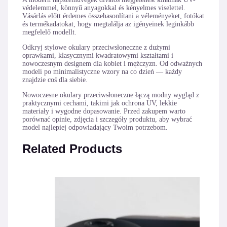
védelemmel, könnyű anyagokkal és kényelmes viselettel.
Vásárlás előtt érdemes összehasonlítani a véleményeket, fotókat
és termékadatokat, hogy megtalálja az igényeinek leginkább
megfelelő modellt.
Odkryj stylowe okulary przeciwsłoneczne z dużymi
oprawkami, klasycznymi kwadratowymi kształtami i
nowoczesnym designem dla kobiet i mężczyzn. Od odważnych
modeli po minimalistyczne wzory na co dzień — każdy
znajdzie coś dla siebie.
Nowoczesne okulary przeciwsłoneczne łączą modny wygląd z
praktycznymi cechami, takimi jak ochrona UV, lekkie
materiały i wygodne dopasowanie. Przed zakupem warto
porównać opinie, zdjęcia i szczegóły produktu, aby wybrać
model najlepiej odpowiadający Twoim potrzebom.
Related Products