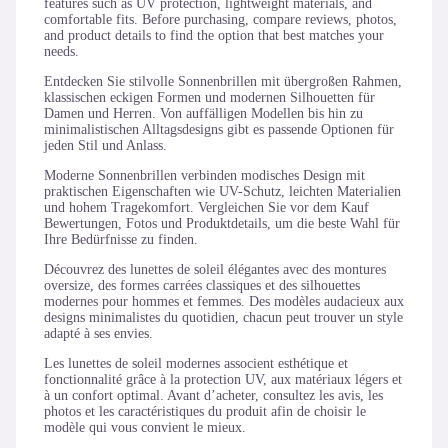
features such as UV protection, lightweight materials, and
comfortable fits. Before purchasing, compare reviews, photos,
and product details to find the option that best matches your
needs.
Entdecken Sie stilvolle Sonnenbrillen mit übergroßen Rahmen,
klassischen eckigen Formen und modernen Silhouetten für
Damen und Herren. Von auffälligen Modellen bis hin zu
minimalistischen Alltagsdesigns gibt es passende Optionen für
jeden Stil und Anlass.
Moderne Sonnenbrillen verbinden modisches Design mit
praktischen Eigenschaften wie UV-Schutz, leichten Materialien
und hohem Tragekomfort. Vergleichen Sie vor dem Kauf
Bewertungen, Fotos und Produktdetails, um die beste Wahl für
Ihre Bedürfnisse zu finden.
Découvrez des lunettes de soleil élégantes avec des montures
oversize, des formes carrées classiques et des silhouettes
modernes pour hommes et femmes. Des modèles audacieux aux
designs minimalistes du quotidien, chacun peut trouver un style
adapté à ses envies.
Les lunettes de soleil modernes associent esthétique et
fonctionnalité grâce à la protection UV, aux matériaux légers et
à un confort optimal. Avant d’acheter, consultez les avis, les
photos et les caractéristiques du produit afin de choisir le
modèle qui vous convient le mieux.